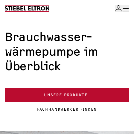
Skip to content
Brauchwasser­
wärmepumpe im
Überblick
UNSERE PRODUKTE
Wärmepumpe im Überblick
FACHHANDWERKER FINDEN
Wärmepumpen-Angebotsservice
Förderrechner für Wärmepumpe
Wärmepumpe-Arten
Wärmepumpe für Ihr Zuhause