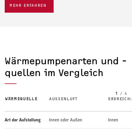
MEHR ERFAHREN
Wärmepumpenarten und -
quellen im Vergleich
1
/
4
WÄRMEQUELLE
AUSSENLUFT
ERDREICH
In der Tabelle werden die Unterschiede der Wärmequellen beschrieb
Art der Aufstellung
Innen oder Außen
Innen