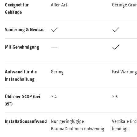
Geeignet für
Aller Art
Geringe Grun
Gebäude
Sanierung & Neubau
Ja
Ja
Mit Genehmigung
Nein
Ja
Aufwand für die
Gering
Fast Wartung
Instandhaltung
Üblicher SCOP (bei
> 4
> 5
35°)
Installationsaufwand
Nur geringfügige
Vertikale E
Baumaßnahmen notwendig
benötigt