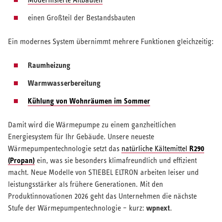
Der SCOP gibt daher ein realistischeres Bild der Effizienz im
aus weniger Strom erzeugt.
einen Großteil der Bestandsbauten
Eine Jahresarbeitszahl (JAZ) von 5 bei einer Wärmepumpe
Jahresbetrieb, bleibt aber ein normierter Vergleichswert.
bedeutet, dass 1 kWh (Kilowattstunde) elektrischer Strom
Ein modernes System übernimmt mehrere Funktionen gleichzeitig:
eingesetzt wird, um 5 kWh Wärmeenergie zu erzeugen.
Raumheizung
Die Wärmepumpe nutzt die 1kWh Strom, um damit etwa 4
kWh Energie aus der Umwelt (Luft, Erdreich oder Wasser)
Warmwasserbereitung
anzureichern und als nutzbare Heizwärme ins Haus zu
Kühlung von Wohnräumen im Sommer
bringen.
Benötigt ein Haus 10.000 kWh Wärme, verbraucht die
Damit wird die Wärmepumpe zu einem ganzheitlichen
Wärmepumpe, bei einer Jahresarbeitszahl von 5, 2.000 kWh
Energiesystem für Ihr Gebäude. Unsere neueste
Strom.
R290
Wärmepumpentechnologie setzt das
natürliche Kältemittel
(Propan)
ein, was sie besonders klimafreundlich und effizient
Der Großteil der Energie ist also erneuerbar und „kostenlos“.
macht. Neue Modelle von STIEBEL ELTRON arbeiten leiser und
leistungsstärker als frühere Generationen. Mit den
Produktinnovationen 2026 geht das Unternehmen die nächste
wpnext
Stufe der Wärmepumpentechnologie – kurz:
.