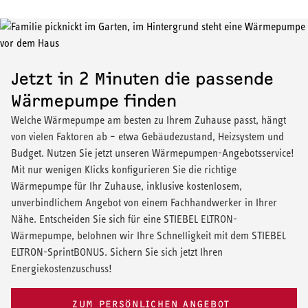
später bereitsteht:
der Wärmequelle (z. B. der Außenluft) und dem Heizsystem
Sickerbrunnen.
(Vorlauftemperatur), desto effizienter arbeitet die Anlage. Je
Das Verteilsystem: Die Rohre und die eigentlichen
geringer dieser Temperaturunterschied ist, desto weniger stark
Heizflächen, z. B. Flächenheizungen (wie eine
muss das Kältemittel verdichtet werden, um das erforderliche
Jetzt in 2 Minuten die passende
Fußbodenheizung) oder Heizkörper.
Temperaturniveau für das Heizsystem zu erreichen, wodurch der
Stromverbrauch des Kompressors sinkt.
Wärmepumpe finden
Speichersysteme: Der Warmwasserspeicher (Trinkwasser)
und ggf. ein Pufferspeicher (Heizwasser).
Welche Wärmepumpe am besten zu Ihrem Zuhause passt, hängt
Im Jahresverlauf kann die Effizienz einer Wärmepumpe in
von vielen Faktoren ab – etwa Gebäudezustand, Heizsystem und
Abhängigkeit zur Wärmequelle und zum Modell schwanken.
Budget. Nutzen Sie jetzt unseren Wärmepumpen-Angebotsservice!
Während die Außentemperatur in unseren Breitengraden über
Mit nur wenigen Klicks konfigurieren Sie die richtige
das Jahr stark schwankt, bleibt die Temperatur im Erdreich ab
Wärmepumpe für Ihr Zuhause, inklusive kostenlosem,
einer bestimmten Tiefe auf einem relativ konstanten Niveau über
unverbindlichem Angebot von einem Fachhandwerker in Ihrer
dem Gefrierpunkt.
Nähe. Entscheiden Sie sich für eine STIEBEL ELTRON-
Wärmepumpe, belohnen wir Ihre Schnelligkeit mit dem STIEBEL
ELTRON-SprintBONUS. Sichern Sie sich jetzt Ihren
Energiekostenzuschuss!
ZUM PERSÖNLICHEN ANGEBOT