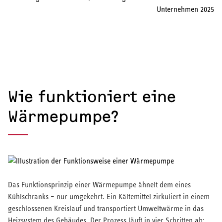
zuverlässig mit warmem Wasser. Warmwasser-
Wärmepumpen sind dagegen nur für die
Brauchwassererwärmung ausgelegt.
Lüftung:
STIEBEL ELTRON Integralgeräte sorgen für frische
Luft in Ihrem Zuhause und vereinen zudem Heizen,
Warmwasser bereiten und optional auch Kühlen in einer
Anlage.
Wie funktioniert eine
Wärmepumpe?
Das Funktionsprinzip einer Wärmepumpe ähnelt dem eines
Kühlschranks – nur umgekehrt. Ein Kältemittel zirkuliert in einem
geschlossenen Kreislauf und transportiert Umweltwärme in das
Heizsystem des Gebäudes. Der Prozess läuft in vier Schritten ab: