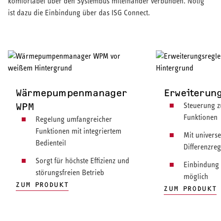
komfortabel über den Systembus miteinander verbunden. Nötig
ist dazu die Einbindung über das ISG Connect.
Wärmepumpenmanager
Erweiterun
WPM
Steuerung z
Funktionen
Regelung umfangreicher
Funktionen mit integriertem
Mit universe
Bedienteil
Differenzreg
Sorgt für höchste Effizienz und
Einbindung 
störungsfreien Betrieb
möglich
ZUM PRODUKT
ZUM PRODUKT