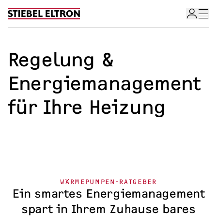
Skip to content
Regelung &
Energiemanagement
für Ihre Heizung
Wärmepumpe im Überblick
Wärmepumpen-Angebotsservice
WÄRMEPUMPEN-RATGEBER
Förderrechner für Wärmepumpe
Ein smartes Energiemanagement
Wärmepumpe-Arten
spart in Ihrem Zuhause bares
Wärmepumpe für Ihr Zuhause