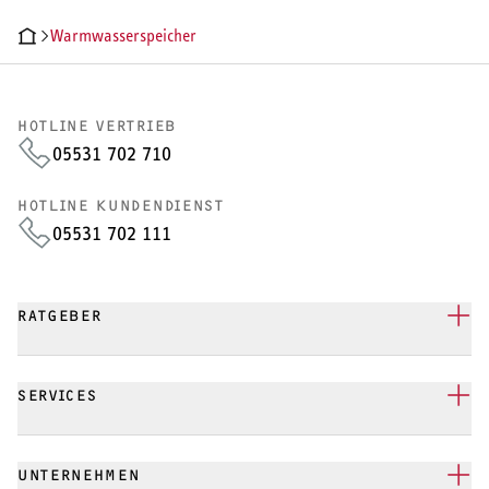
Wärmepumpe
Warmwasserspeicher
Puffer- und Trinkwarmwasserspeicher
HOTLINE VERTRIEB
Regelung / Energiemanagement
05531 702 710
Elektroheizung
HOTLINE KUNDENDIENST
05531 702 111
Nachtspeicherheizung
RATGEBER
WARMWASSER
SERVICES
Durchlauferhitzer
Warmwasserspeicher
UNTERNEHMEN