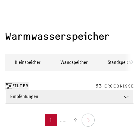
Warmwasserspeicher
Kleinspeicher
Wandspeicher
Standspeicher
FILTER
53 ERGEBNISSE
Empfehlungen
1
...
9
HEIZEN UND KÜHLEN