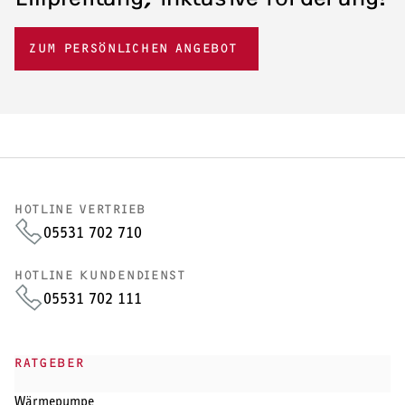
Wärmepumpentechnik und mehr als 30 Jahren Lüftungstechnik,
um ihnen zukunftsweisende Systeme zu bieten.
Lassen Sie uns
ZUM PERSÖNLICHEN ANGEBOT
gemeinsam die Energiewende vorantreiben!
ZU DEN STELLENANGEBOTEN
HOTLINE VERTRIEB
05531 702 710
HOTLINE KUNDENDIENST
05531 702 111
RATGEBER
Wärmepumpe