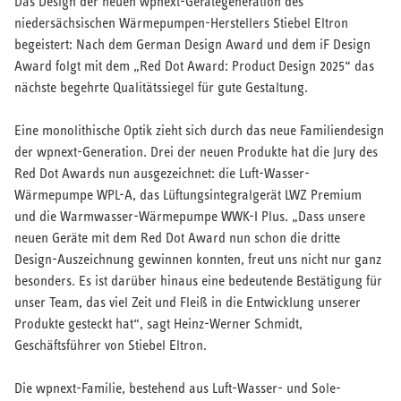
Das Design der neuen wpnext-Gerätegeneration des
niedersächsischen Wärmepumpen-Herstellers Stiebel Eltron
begeistert: Nach dem German Design Award und dem iF Design
Award folgt mit dem „Red Dot Award: Product Design 2025“ das
nächste begehrte Qualitätssiegel für gute Gestaltung.
Eine monolithische Optik zieht sich durch das neue Familiendesign
der wpnext-Generation. Drei der neuen Produkte hat die Jury des
Über STIEBEL ELTRON
Red Dot Awards nun ausgezeichnet: die Luft-Wasser-
Karriere
Wärmepumpe WPL-A, das Lüftungsintegralgerät LWZ Premium
Presse
und die Warmwasser-Wärmepumpe WWK-I Plus. „Dass unsere
Verbandsarbeit
neuen Geräte mit dem Red Dot Award nun schon die dritte
Brandbox
Design-Auszeichnung gewinnen konnten, freut uns nicht nur ganz
Compliance
besonders. Es ist darüber hinaus eine bedeutende Bestätigung für
unser Team, das viel Zeit und Fleiß in die Entwicklung unserer
Produkte gesteckt hat“, sagt Heinz-Werner Schmidt,
Geschäftsführer von Stiebel Eltron.
Die wpnext-Familie, bestehend aus Luft-Wasser- und Sole-