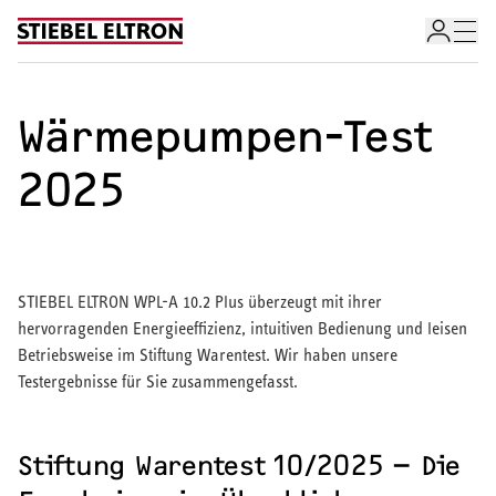
Skip to content
Wärmepumpen-Test
2025
STIEBEL ELTRON WPL-A 10.2 Plus überzeugt mit ihrer
hervorragenden Energieeffizienz, intuitiven Bedienung und leisen
Betriebsweise im Stiftung Warentest. Wir haben unsere
Testergebnisse für Sie zusammengefasst.
Wärmepumpe im Überblick
Wärmepumpen-Angebotsservice
Förderrechner für Wärmepumpe
Wärmepumpe-Arten
Stiftung Warentest 10/2025 – Die
Wärmepumpe für Ihr Zuhause