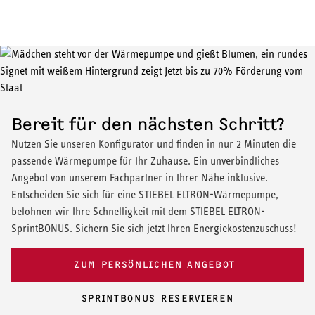
Förderung Wärmepumpe 2026
Profitieren Sie von der attraktiven BEG-Förderung von bis zu 80
% – nutzen Sie aktuell noch die beste Förderung für den
Heizungstausch. Wir geben Ihnen einen Überblick über mögliche
Wärmepumpen-Förderung und Kredite, ermitteln Ihr individuelles
Förderpotential mit unseren Tools und helfen Ihnen bei der
Beantragung.
Bereit für den nächsten Schritt?
Nutzen Sie unseren Konfigurator und finden in nur 2 Minuten die
ZUR FÖRDERUNG
passende Wärmepumpe für Ihr Zuhause. Ein unverbindliches
Angebot von unserem Fachpartner in Ihrer Nähe inklusive.
Entscheiden Sie sich für eine STIEBEL ELTRON-Wärmepumpe,
belohnen wir Ihre Schnelligkeit mit dem STIEBEL ELTRON-
SprintBONUS. Sichern Sie sich jetzt Ihren Energiekostenzuschuss!
ZUM PERSÖNLICHEN ANGEBOT
SPRINTBONUS RESERVIEREN