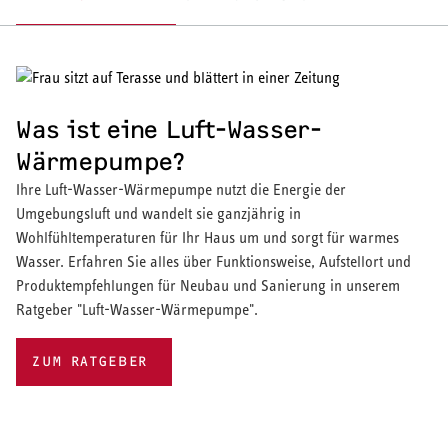
genauer und bedarfsgerechter Schallbegrenzung ausgestattet,
über unseren Silent Mode freuen sich auch die Nachbarn.
Was ist eine Luft-Wasser-
Wärmepumpe?
Ihre Luft-Wasser-Wärmepumpe nutzt die Energie der
Umgebungsluft und wandelt sie ganzjährig in
Wohlfühltemperaturen für Ihr Haus um und sorgt für warmes
Wasser. Erfahren Sie alles über Funktionsweise, Aufstellort und
Produktempfehlungen für Neubau und Sanierung in unserem
Ratgeber "Luft-Wasser-Wärmepumpe".
ZUM RATGEBER