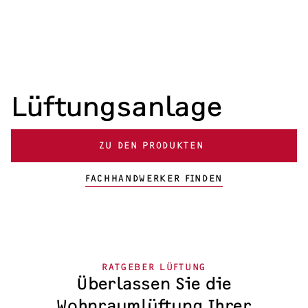
RATGEBER LÜFTUNG
Zentrale Lüftungsanlage
Dezentrale Lüftungsanlage
Lüftungsanlage
Lüftungsanlagen-Wissen
ZU DEN PRODUKTEN
FACHHANDWERKER FINDEN
RATGEBER LÜFTUNG
Überlassen Sie die
Wohnraumlüftung Ihrer