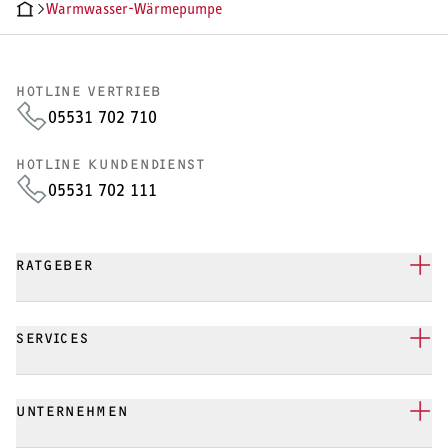
Warmwasser-Wärmepumpe
Wärmepumpe
Puffer- und Trinkwarmwasserspeicher
HOTLINE VERTRIEB
05531 702 710
Regelung / Energiemanagement
HOTLINE KUNDENDIENST
Elektroheizung
05531 702 111
Nachtspeicherheizung
RATGEBER
WARMWASSER
SERVICES
Durchlauferhitzer
UNTERNEHMEN
Warmwasserspeicher