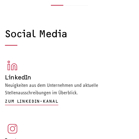
Zahlen, Daten, Fakten
Unser Logo
Social Media
Für Sie zusammengefasst:
Laden Sie sich das
Informationen zum Unternehmen in
ELTRON-Logo (im J
Stichpunkten.
Publikation gerne 
ZUM DOWNLOADS
ZUM DOWNLOA
LinkedIn
Neuigkeiten aus dem Unternehmen und aktuelle
Stellenausschreibungen im Überblick.
ZUM LINKEDIN-KANAL