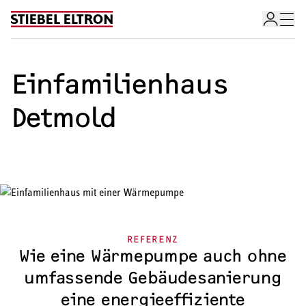
Skip to content
Einfamilienhaus
Detmold
Wärmepumpe im Überblick
REFERENZ
Wie eine Wärmepumpe auch ohne
Wärmepumpen-Angebotsservice
Förderrechner für Wärmepumpe
umfassende Gebäudesanierung
Wärmepumpe-Arten
eine energieeffiziente
Wärmepumpe für Ihr Zuhause