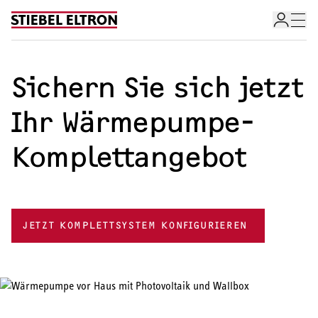
Skip to content
Sichern Sie sich jetzt
Ihr Wärmepumpe-
Komplettangebot
JETZT KOMPLETTSYSTEM KONFIGURIEREN
Wärmepumpe im Überblick
Wärmepumpen-Angebotsservice
Förderrechner für Wärmepumpe
Wärmepumpe-Arten
Wärmepumpe für Ihr Zuhause