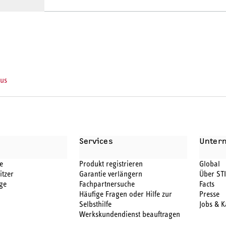
lus
BEHÖR
Services
Unter
e
Produkt registrieren
Global
itzer
Garantie verlängern
Über ST
ge
Fachpartnersuche
Facts
Häufige Fragen oder Hilfe zur
Presse
Selbsthilfe
Jobs & K
Werkskundendienst beauftragen