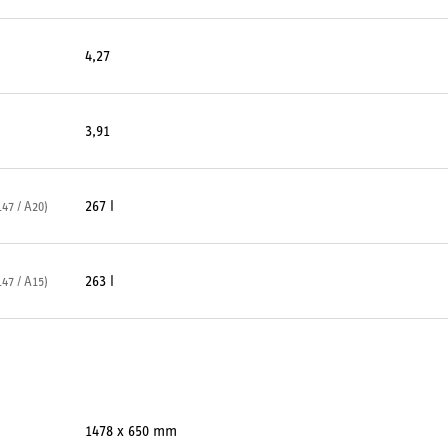
4,27
3,91
267 l
7 / A20)
263 l
7 / A15)
1478 x 650 mm