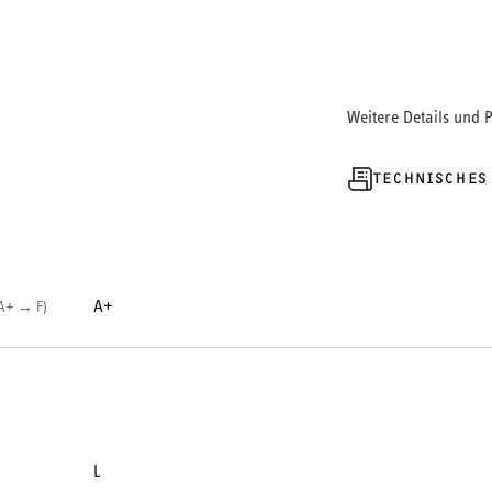
Weitere Details und 
TECHNISCHES
A+
(A+ → F)
L