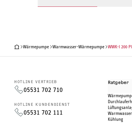
Wärmepumpe
Warmwasser-Wärmepumpe
WWK-I 200 P
PRODUKTDETAILS
TECHNISCHE DATEN
DOKUMENTE
ZU
HOTLINE VERTRIEB
Ratgeber
05531 702 710
Wärmepump
Durchlauferh
HOTLINE KUNDENDIENST
Lüftungsanla
05531 702 111
Warmwasser
Kühlung