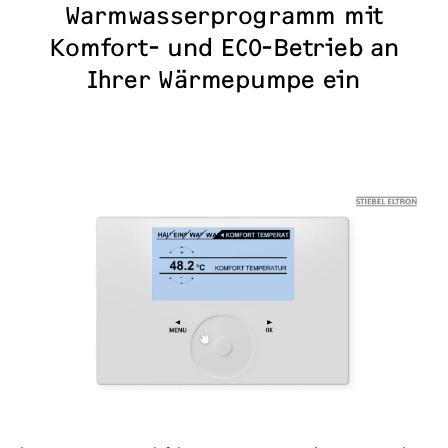
Warmwasserprogramm mit
Komfort- und ECO-Betrieb an
Übersicht
Ihrer Wärmepumpe ein
Messen & Events
Produktregistrierung
RMWASSERPROGRAMM
Garantieverlängerung
Werkskundendienst & Service
Entsorgung
Handwerker finden
Bedienungsanleitungen &
Reparaturinformationen