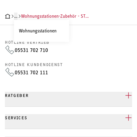
Wärmepumpe
…
Wohnungsstationen-Zubehör - STIEBEL ELTRON
Puffer- und Trinkwarmwasserspeicher
Wohnungsstationen
Regelung / Energiemanagement
HOTLINE VERTRIEB
05531 702 710
Elektroheizung
HOTLINE KUNDENDIENST
Nachtspeicherheizung
05531 702 111
RATGEBER
WARMWASSER
Durchlauferhitzer
SERVICES
Warmwasserspeicher