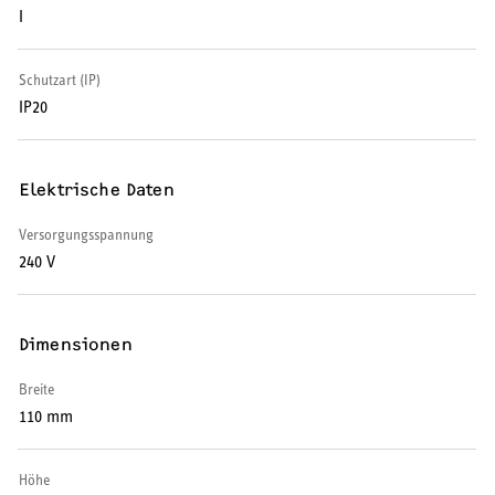
I
Warmwasser-Wärmepumpe
Wohnungsstationen
Schutzart (IP)
IP20
Kochendwassergeräte
Händetrockner
Elektrische Daten
Versorgungsspannung
240 V
LÜFTEN
Dimensionen
Lüftungsanlagen
Breite
110 mm
SERVICE
Höhe