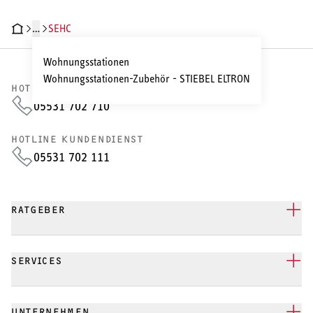
…
SEHC
HNISCHE DATEN
DOKUMENTE
Wohnungsstationen
Wohnungsstationen-Zubehör - STIEBEL ELTRON
HOTLINE VERTRIEB
05531 702 710
HOTLINE KUNDENDIENST
05531 702 111
RATGEBER
SERVICES
UNTERNEHMEN