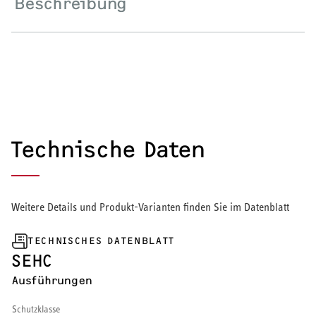
Beschreibung
Wärmepumpe
Puffer- und Trinkwarmwasserspeicher
Regelung / Energiemanagement
Elektroheizung
Technische Daten
Nachtspeicherheizung
Weitere Details und Produkt-Varianten finden Sie im Datenblatt
WARMWASSER
TECHNISCHES DATENBLATT
SEHC
Durchlauferhitzer
Ausführungen
Warmwasserspeicher
Schutzklasse