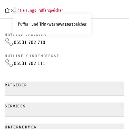
Wärmepumpe
…
Heizungs-Pufferspeicher
Puffer- und Trinkwarmwasserspeicher
Puffer- und Trinkwarmwasserspeicher
HOTLINE VERTRIEB
Regelung / Energiemanagement
05531 702 710
Elektroheizung
HOTLINE KUNDENDIENST
Nachtspeicherheizung
05531 702 111
RATGEBER
WARMWASSER
SERVICES
Durchlauferhitzer
Warmwasserspeicher
UNTERNEHMEN