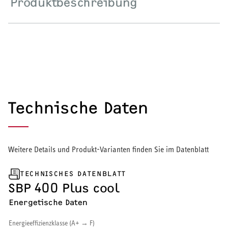
Produktbeschreibung
Wärmepumpe
Puffer- und Trinkwarmwasserspeicher
Regelung / Energiemanagement
Elektroheizung
Technische Daten
Nachtspeicherheizung
Weitere Details und Produkt-Varianten finden Sie im Datenblatt
WARMWASSER
TECHNISCHES DATENBLATT
SBP 400 Plus cool
Durchlauferhitzer
Energetische Daten
Warmwasserspeicher
Energieeffizienzklasse (A+ → F)