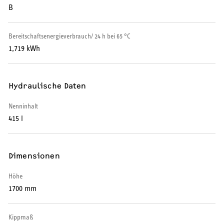
B
Warmwasser-Wärmepumpe
Wohnungsstationen
Bereitschaftsenergieverbrauch/ 24 h bei 65 °C
1,719 kWh
Kochendwassergeräte
Händetrockner
Hydraulische Daten
Nenninhalt
415 l
LÜFTEN
Dimensionen
Lüftungsanlagen
Höhe
1700 mm
SERVICE
Kippmaß