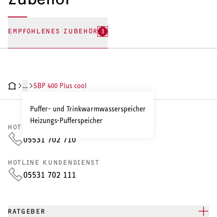
EMPFOHLENES ZUBEHÖR
3
…
SBP 400 Plus cool
HNISCHE DATEN
DOKUMENTE
ZUBEHÖR
Puffer- und Trinkwarmwasserspeicher
Heizungs-Pufferspeicher
HOTLINE VERTRIEB
05531 702 710
HOTLINE KUNDENDIENST
05531 702 111
RATGEBER