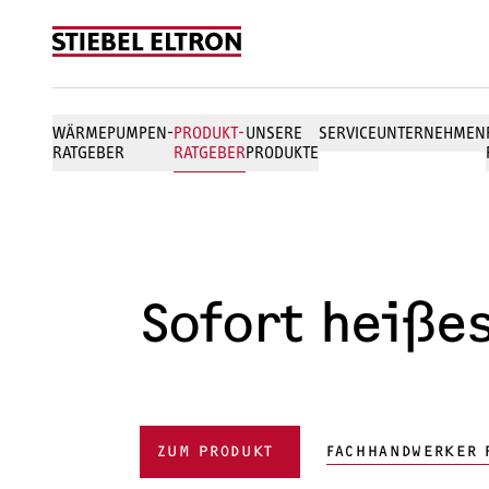
Skip to content
WÄRMEPUMPEN-
PRODUKT-
UNSERE
SERVICE
UNTERNEHMEN
RATGEBER
RATGEBER
PRODUKTE
Sofort heiße
ZUM PRODUKT
FACHHANDWERKER 