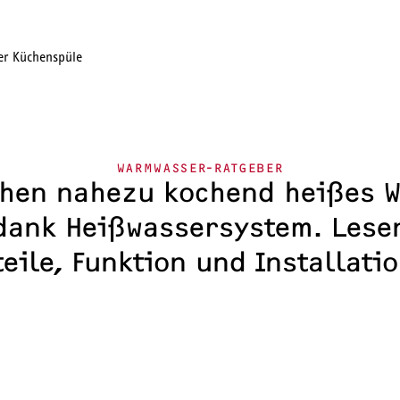
Kochendwassergeräte
Warmwasser für Ihr Zuhause
Gerätearten
WARMWASSER-RATGEBER
hen nahezu kochend heißes W
ank Heißwassersystem. Lesen 
eile, Funktion und Installati