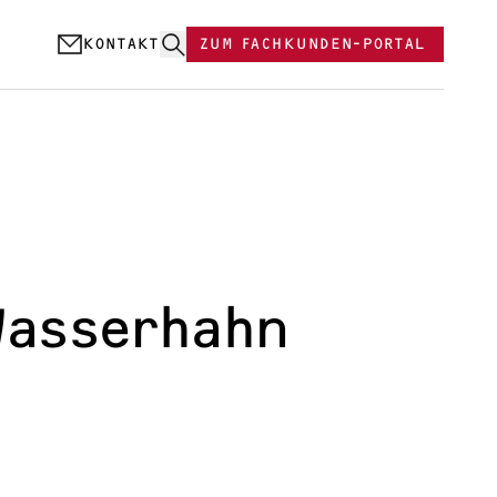
KONTAKT
ZUM FACHKUNDEN-PORTAL
Warentest: Testsieger WWK-I 300 Plus
Wasserhahn