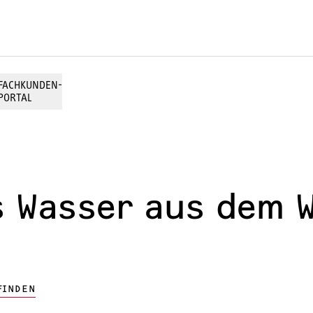
FACHKUNDEN-
PORTAL
RATGEBER WARMWASSER
Brauchwasserwärmepumpen im Stiftung 
s Wasser aus dem 
Durchlauferhitzer
Warmwasserspeicher
FINDEN
Warmwasser-Wärmepumpe