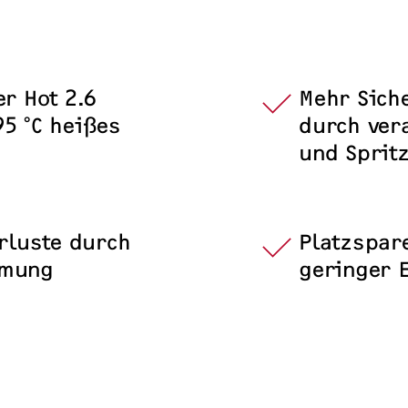
r Hot 2.6
Mehr Siche
95 °C heißes
durch ver
und Sprit
rluste durch
Platzspar
mmung
geringer 