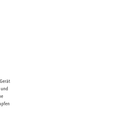
Gerät
m und
he
apfen