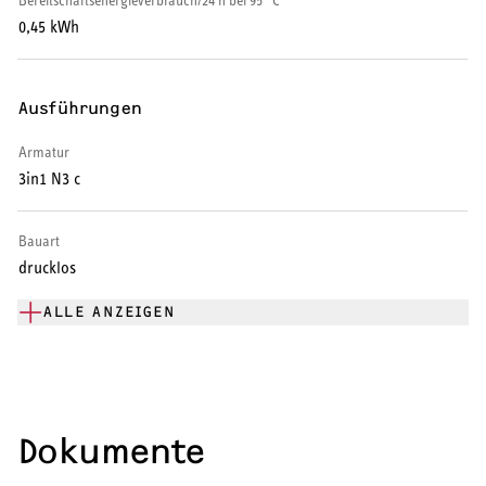
Bereitschaftsenergieverbrauch/24 h bei 95 °C
Warmwasser-Wärmepumpe
0,45 kWh
Wohnungsstationen
Ausführungen
Kochendwassergeräte
Armatur
Händetrockner
3in1 N3 c
Bauart
drucklos
LÜFTEN
ALLE ANZEIGEN
Lüftungsanlagen
Dokumente
SERVICE