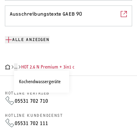
Ausschreibungstexte GAEB 90
ALLE ANZEIGEN
…
HOT 2.6 N Premium + 3in1 c
CHNISCHE DATEN
DOKUMENTE
Kochendwassergeräte
HOTLINE VERTRIEB
05531 702 710
HOTLINE KUNDENDIENST
05531 702 111