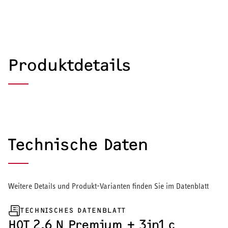
Produktdetails
Technische Daten
Weitere Details und Produkt-Varianten finden Sie im Datenblatt
TECHNISCHES DATENBLATT
HEIZEN UND KÜHLEN
HOT 2.6 N Premium + 3in1 c