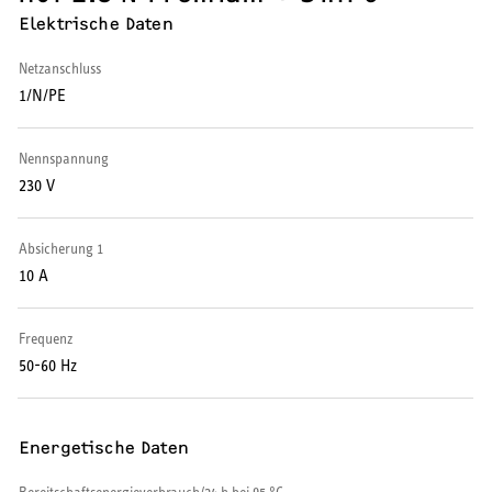
Elektrische Daten
Wärmepumpe
Netzanschluss
Puffer- und Trinkwarmwasserspeicher
1/N/PE
Regelung / Energiemanagement
Nennspannung
Elektroheizung
230 V
Nachtspeicherheizung
Absicherung 1
10 A
Frequenz
WARMWASSER
50-60 Hz
Durchlauferhitzer
Energetische Daten
Warmwasserspeicher