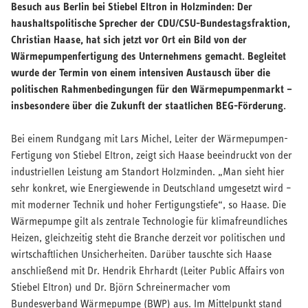
Besuch aus Berlin bei Stiebel Eltron in Holzminden: Der
haushaltspolitische Sprecher der CDU/CSU-Bundestagsfraktion,
Christian Haase, hat sich jetzt vor Ort ein Bild von der
Wärmepumpenfertigung des Unternehmens gemacht. Begleitet
wurde der Termin von einem intensiven Austausch über die
politischen Rahmenbedingungen für den Wärmepumpenmarkt –
insbesondere über die Zukunft der staatlichen BEG-Förderung.
Über STIEBEL ELTRON
Bei einem Rundgang mit Lars Michel, Leiter der Wärmepumpen-
Karriere
Fertigung von Stiebel Eltron, zeigt sich Haase beeindruckt von der
Presse
industriellen Leistung am Standort Holzminden. „Man sieht hier
Verbandsarbeit
sehr konkret, wie Energiewende in Deutschland umgesetzt wird –
Brandbox
mit moderner Technik und hoher Fertigungstiefe“, so Haase. Die
Compliance
Wärmepumpe gilt als zentrale Technologie für klimafreundliches
Heizen, gleichzeitig steht die Branche derzeit vor politischen und
wirtschaftlichen Unsicherheiten. Darüber tauschte sich Haase
anschließend mit Dr. Hendrik Ehrhardt (Leiter Public Affairs von
Stiebel Eltron) und Dr. Björn Schreinermacher vom
Bundesverband Wärmepumpe (BWP) aus. Im Mittelpunkt stand