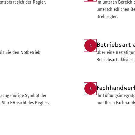
tsperrt sich der Regler.
Im unteren Bereich d
unterschiedlichen B
Drehregler.
Betriebsart 
4
is Sie den Notbetrieb
Über eine Bestätigu
Betriebsart aktiviert.
Fachhandwer
6
dazugehörige Symbol der
Ihr Lüftungsintegral
 Start-Ansicht des Reglers
nun Ihren Fachhand