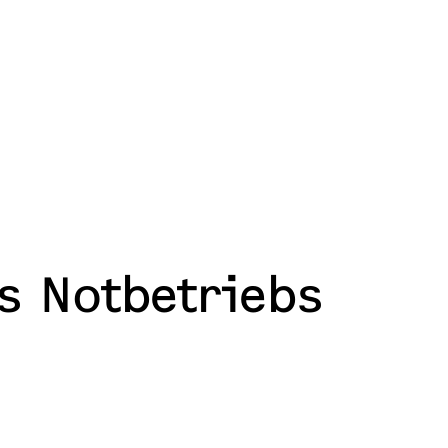
WERKSKUNDENDIENST & SERV
Hilfe-Videos bei Geräteeinstellungen & 
FAQ - Hilfe zur Selbsthilfe
STIEBEL ELTRON-Werkskundendienst
Wartung
es Notbetriebs
Ersatzteil- & Zubehörshop