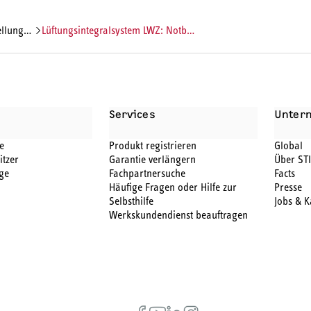
-fehlern
Lüftungsintegralsystem LWZ: Notbetrieb einstellen
Services
Unter
e
Produkt registrieren
Global
itzer
Garantie verlängern
Über ST
ge
Fachpartnersuche
Facts
Häufige Fragen oder Hilfe zur
Presse
Selbsthilfe
Jobs & K
Werkskundendienst beauftragen