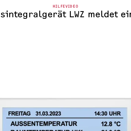
HILFEVIDEO
gsintegralgerät LWZ meldet ei