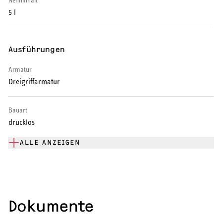
Nenninhalt
Warmwasser-Wärmepumpe
5 l
Wohnungsstationen
Ausführungen
Kochendwassergeräte
Armatur
Händetrockner
Dreigriffarmatur
Bauart
drucklos
LÜFTEN
ALLE ANZEIGEN
Lüftungsanlagen
Dokumente
SERVICE