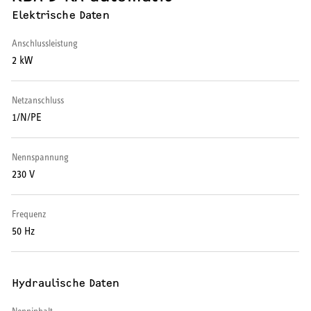
Elektrische Daten
Wärmepumpe
Anschlussleistung
Puffer- und Trinkwarmwasserspeicher
2 kW
Regelung / Energiemanagement
Netzanschluss
Elektroheizung
1/N/PE
Nachtspeicherheizung
Nennspannung
230 V
Frequenz
WARMWASSER
50 Hz
Durchlauferhitzer
Hydraulische Daten
Warmwasserspeicher