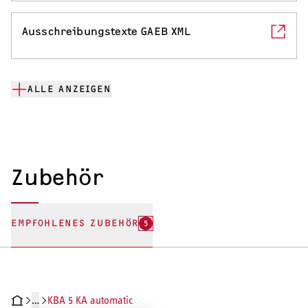
Ausschreibungstexte GAEB XML
ALLE ANZEIGEN
Zubehör
EMPFOHLENES ZUBEHÖR
5
…
KBA 5 KA automatic
CHNISCHE DATEN
DOKUMENTE
ZUBEHÖR