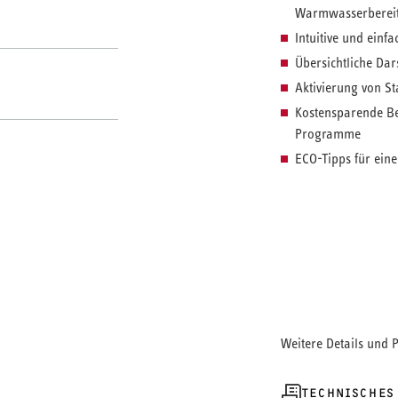
Warmwasserbereit
Intuitive und einf
Übersichtliche Dar
Aktivierung von S
Kostensparende Be
Programme
ECO-Tipps für eine
Mit der App einfa
Zuhause
Die MyStiebel App
Funktionen einer 
Lüftungssysteme ei
unterwegs. Neben 
Warmwasserbereitu
Weitere Details und 
individuelle Zeitp
TECHNISCHES