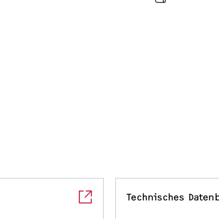
Einfach, nachhaltig
Sie haben immer un
Einstellungen Ihre
und hohen Warmwa
Energieverbrauch r
Spontane und tem
so jederzeit mögli
Technisches Datenb