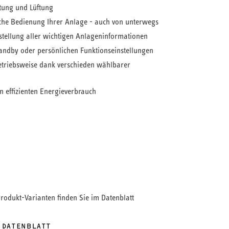
ung und Lüftung
ache Bedienung Ihrer Anlage - auch von unterwegs
stellung aller wichtigen Anlageninformationen
tandby oder persönlichen Funktionseinstellungen
triebsweise dank verschieden wählbarer
n effizienten Energieverbrauch
ch und bequem zur Wohlfühltemperatur in Ihrem
 ermöglicht es Ihnen, die umfangreichen
Vielzahl unserer Wärmepumpen und zentralen
nfach und intuitiv einzustellen - auch von
der Steuerung von Heizung, Kühlung,
ng und Lüftung besteht die Möglichkeit,
Produkt-Varianten finden Sie im Datenblatt
rogramme zu erstellen und diese zu hinterlegen.
 DATENBLATT