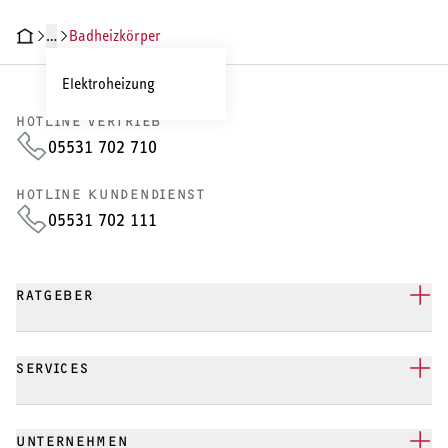
…
Badheizkörper
HEIZEN UND KÜHLEN
Elektroheizung
Wärmepumpe
HOTLINE VERTRIEB
Puffer- und Trinkwarmwasserspeicher
05531 702 710
Regelung / Energiemanagement
HOTLINE KUNDENDIENST
05531 702 111
Elektroheizung
Nachtspeicherheizung
RATGEBER
SERVICES
WARMWASSER
Durchlauferhitzer
UNTERNEHMEN