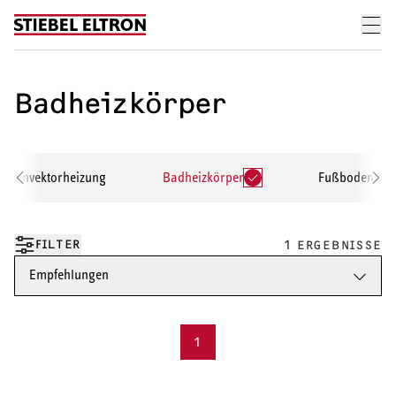
Skip to content
Badheizkörper
Konvektorheizung
Badheizkörper
Fußbodenhei
FILTER
1 ERGEBNISSE
Empfehlungen
1