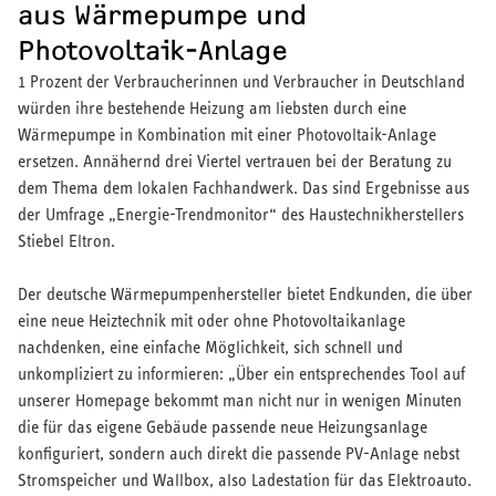
aus Wärmepumpe und
Photovoltaik-Anlage
1 Prozent der Verbraucherinnen und Verbraucher in Deutschland
würden ihre bestehende Heizung am liebsten durch eine
Wärmepumpe in Kombination mit einer Photovoltaik-Anlage
ersetzen. Annähernd drei Viertel vertrauen bei der Beratung zu
dem Thema dem lokalen Fachhandwerk. Das sind Ergebnisse aus
Über STIEBEL ELTRON
der Umfrage „Energie-Trendmonitor“ des Haustechnikherstellers
Karriere
Stiebel Eltron.
Presse
Verbandsarbeit
Der deutsche Wärmepumpenhersteller bietet Endkunden, die über
Brandbox
eine neue Heiztechnik mit oder ohne Photovoltaikanlage
Compliance
nachdenken, eine einfache Möglichkeit, sich schnell und
unkompliziert zu informieren: „Über ein entsprechendes Tool auf
unserer Homepage bekommt man nicht nur in wenigen Minuten
die für das eigene Gebäude passende neue Heizungsanlage
konfiguriert, sondern auch direkt die passende PV-Anlage nebst
Stromspeicher und Wallbox, also Ladestation für das Elektroauto.