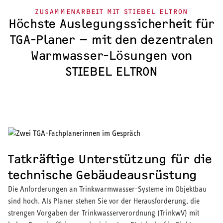
Fachhandwerker
ZUSAMMENARBEIT MIT STIEBEL ELTRON
Haushersteller
Höchste Auslegungssicherheit für
Immobilienwirtschaft
TGA-Planer – mit den dezentralen
TGA-Fachplaner
Warmwasser-Lösungen von
Kommunale Wärmeplanung / EVU
Fertigung für Industriekunden
STIEBEL ELTRON
Lieferanten
Tatkräftige Unterstützung für die
technische Gebäudeausrüstung
Die Anforderungen an Trinkwarmwasser-Systeme im Objektbau
sind hoch. Als Planer stehen Sie vor der Herausforderung, die
strengen Vorgaben der Trinkwasserverordnung (TrinkwV) mit