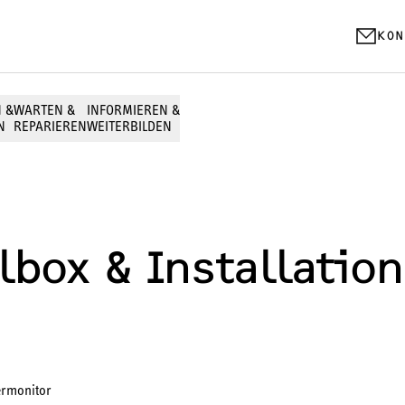
KON
N &
WARTEN &
INFORMIEREN &
N
REPARIEREN
WEITERBILDEN
FACHHANDWERKER
Fachpartner werden
lbox & Installatio
wpnext - Wärmepumpen der nächsten 
wpeasy – Toolbox & Installationskonze
wpprofi – Partnerprogramm