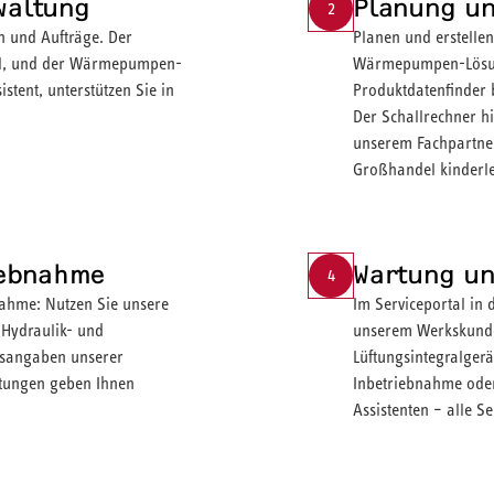
waltung
Planung u
2
n und Aufträge. Der
Planen und erstelle
ool, und der Wärmepumpen-
Wärmepumpen-Lösung
tent, unterstützen Sie in
Produktdatenfinder 
Der Schallrechner hi
unserem Fachpartner
Großhandel kinderle
iebnahme
Wartung un
4
bnahme: Nutzen Sie unsere
Im Serviceportal in 
 Hydraulik- und
unserem Werkskunde
ttsangaben unserer
Lüftungsintegralgerä
eitungen geben Ihnen
Inbetriebnahme oder
Assistenten – alle Se