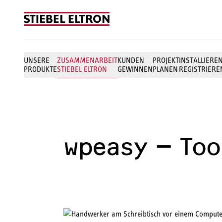
Skip to content
UNSERE
ZUSAMMENARBEIT
KUNDEN
PROJEKT
INSTALLIERE
PRODUKTE
STIEBEL ELTRON
GEWINNEN
PLANEN
REGISTRIERE
wpeasy – Too