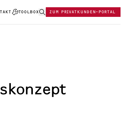
TAKT
TOOLBOX
ZUM PRIVATKUNDEN-PORTAL
nskonzept
Generation
pt