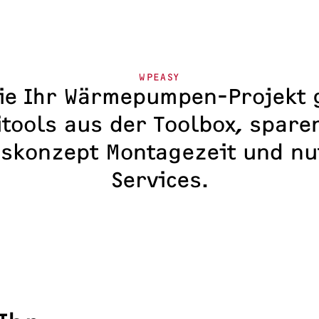
Solarteure
WPEASY
Sie Ihr Wärmepumpen-Projekt 
itools aus der Toolbox, spare
nskonzept Montagezeit und n
Services.