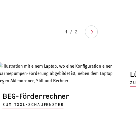
1
/
2
L
ZU
BEG-Förderrechner
ZUM TOOL-SCHAUFENSTER