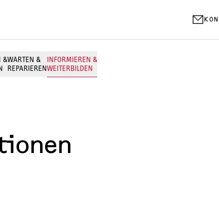
KON
N &
WARTEN &
INFORMIEREN &
N
REPARIEREN
WEITERBILDEN
WARMWASSER-FACHWISSEN
Stiftung Warentest Testsieger: WWK-I 30
tionen
Durchlauferhitzer
Wohnungsstationen
Warmwasser-Wärmepumpe