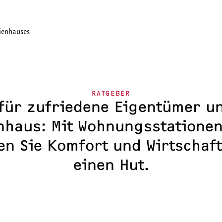
Händetrockner
Kleinspeicher SNU Plus
ELL FINDEN
HÄUFIGE FRAGEN
DOWNLOADS
RATGEBER
 für zufriedene Eigentümer un
nhaus: Mit Wohnungsstationen
n Sie Komfort und Wirtschaft
einen Hut.