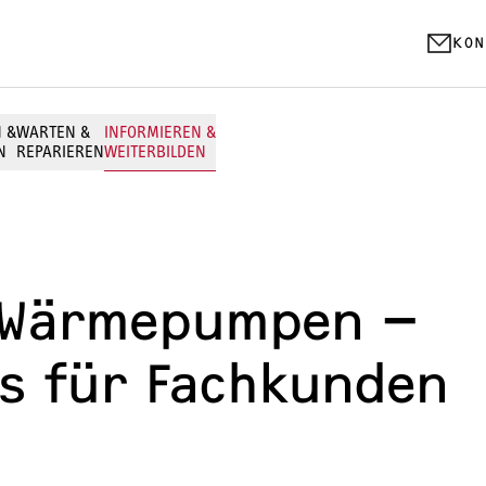
KON
N &
WARTEN &
INFORMIEREN &
N
REPARIEREN
WEITERBILDEN
WARMWASSER-FACHWISSEN
Stiftung Warentest Testsieger: WWK-I 30
-Wärmepumpen –
Durchlauferhitzer
s für Fachkunden
Wohnungsstationen
Warmwasser-Wärmepumpe