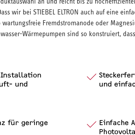
roduktauswahl an und reicht bis zu hocheffizie
ss wir bei STIEBEL ELTRON auch auf eine einfa
 ob wartungsfreie Fremdstromanode oder Magnes
asser-Wärmepumpen sind so konstruiert, dass I
 Installation
Steckerfer
uft- und
und einfac
nz für geringe
Einfache 
Photovolt