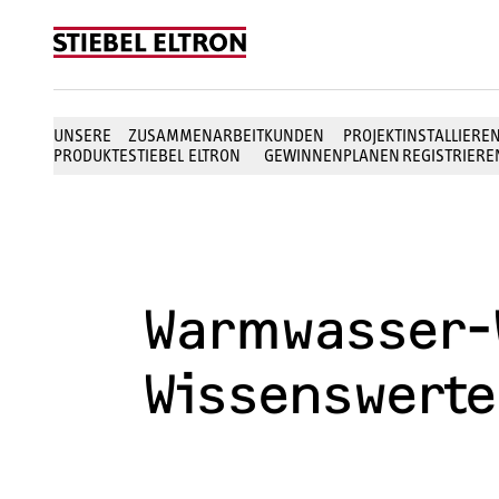
Skip to content
UNSERE
ZUSAMMENARBEIT
KUNDEN
PROJEKT
INSTALLIERE
PRODUKTE
STIEBEL ELTRON
GEWINNEN
PLANEN
REGISTRIERE
Warmwasser
Wissenswerte