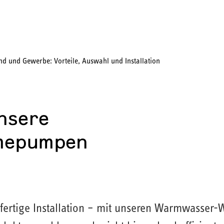
Händetrockner
Kleinspeicher SNU Plus
nsere
mepumpen
rfertige Installation – mit unseren Warmwasser