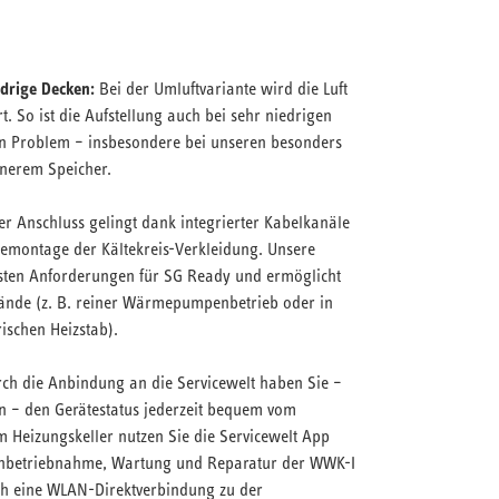
edrige Decken:
Bei der Umluftvariante wird die Luft
t. So ist die Aufstellung auch bei sehr niedrigen
n Problem – insbesondere bei unseren besonders
inerem Speicher.
r Anschluss gelingt dank integrierter Kabelkanäle
emontage der Kältekreis-Verkleidung. Unsere
esten Anforderungen für SG Ready und ermöglicht
stände (z. B. reiner Wärmepumpenbetrieb oder in
ischen Heizstab).
ch die Anbindung an die Servicewelt haben Sie –
 – den Gerätestatus jederzeit bequem vom
Im Heizungskeller nutzen Sie die Servicewelt App
n Inbetriebnahme, Wartung und Reparatur der WWK-I
ch eine WLAN-Direktverbindung zu der