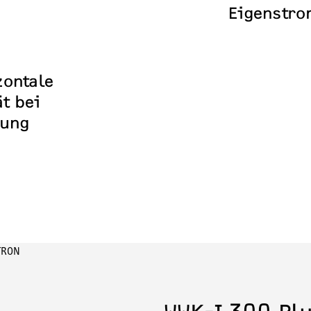
Eigenstro
zontale
ät bei
gung