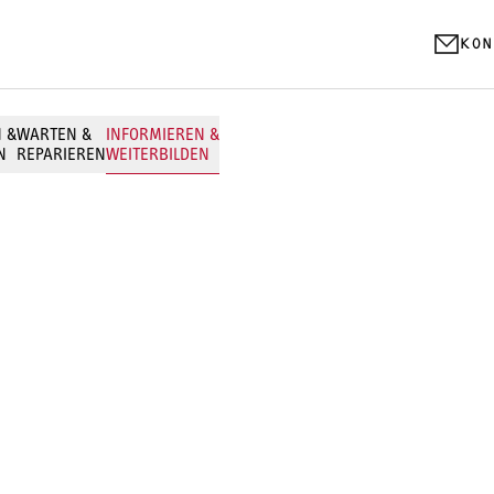
KON
N &
WARTEN &
INFORMIEREN &
N
REPARIEREN
WEITERBILDEN