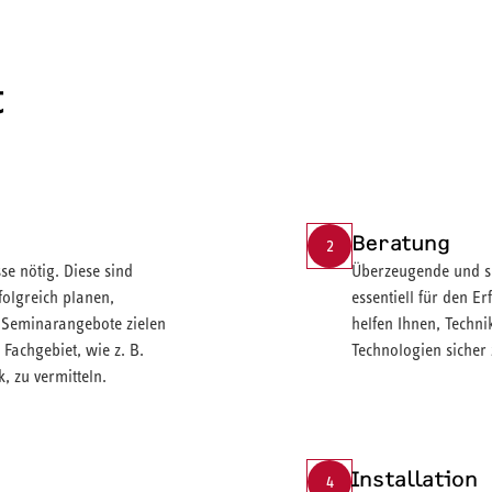
t
Beratung
2
e nötig. Diese sind
Überzeugende und si
olgreich planen,
essentiell für den E
e Seminarangebote zielen
helfen Ihnen, Techn
Fachgebiet, wie z. B.
Technologien sicher 
, zu vermitteln.
Installation
4