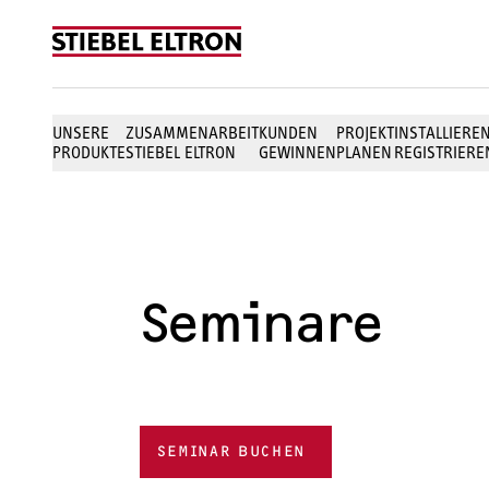
Skip to content
UNSERE
ZUSAMMENARBEIT
KUNDEN
PROJEKT
INSTALLIERE
PRODUKTE
STIEBEL ELTRON
GEWINNEN
PLANEN
REGISTRIERE
Seminare
SEMINAR BUCHEN