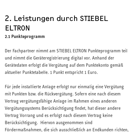
Immobilienwirtschaft
TGA-Fachplaner
Kommunale Wärmeplanung / EVU
2. Leistungen durch STIEBEL
Fertigung für Industriekunden
ELTRON
Lieferanten
2.1 Punkteprogramm
Der Fachpartner nimmt am STIEBEL ELTRON Punkteprogramm teil
und nimmt die Geräteregistrierung digital vor. Anhand der
Gerätedaten erfolgt die Vergütung auf dem Punktekonto gemäß
aktueller Punktetabelle. 1 Punkt entspricht 1 Euro.
Für jede installierte Anlage erfolgt nur einmalig eine Vergütung
mit Punkten bzw. die Rückvergütung. Sofern eine nach diesem
Vertrag vergütungsfähige Anlage im Rahmen eines anderen
Vergütungssystems Berücksichtigung findet, hat dieser andere
Vertrag Vorrang und es erfolgt nach diesem Vertrag keine
Berücksichtigung. Hiervon ausgenommen sind
Fördermaßnahmen, die sich ausschließlich an Endkunden richten,