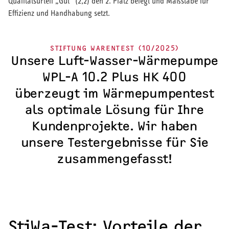
Qualitätsurteil „Gut“ (2,2) den 2. Platz belegt und Maßstäbe für
Effizienz und Handhabung setzt.
STIFTUNG WARENTEST (10/2025)
Unsere Luft-Wasser-Wärmepumpe
WPL-A 10.2 Plus HK 400
überzeugt im Wärmepumpentest
als optimale Lösung für Ihre
Kundenprojekte. Wir haben
unsere Testergebnisse für Sie
zusammengefasst!
Übersicht
Neuheiten & Highlights 2026
wpnext - Wärmepumpen der nächsten Generation
Wärmepumpen-Fachwissen
Warmwasser-Fachwissen
Referenzen
StiWa-Test: Vorteile der
Seminare