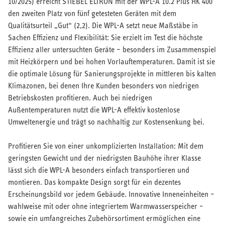
10/2025) erreicht STIEBEL ELTRON mit der WPL-A 10.2 Plus HK 400
den zweiten Platz von fünf getesteten Geräten mit dem
Qualitätsurteil „Gut“ (2,2). Die WPL-A setzt neue Maßstäbe in
Sachen Effizienz und Flexibilität: Sie erzielt im Test die höchste
Effizienz aller untersuchten Geräte – besonders im Zusammenspiel
mit Heizkörpern und bei hohen Vorlauftemperaturen. Damit ist sie
die optimale Lösung für Sanierungsprojekte in mittleren bis kalten
Klimazonen, bei denen Ihre Kunden besonders von niedrigen
Betriebskosten profitieren. Auch bei niedrigen
Außentemperaturen nutzt die WPL-A effektiv kostenlose
Umweltenergie und trägt so nachhaltig zur Kostensenkung bei.
Profitieren Sie von einer unkomplizierten Installation: Mit dem
geringsten Gewicht und der niedrigsten Bauhöhe ihrer Klasse
lässt sich die WPL-A besonders einfach transportieren und
montieren. Das kompakte Design sorgt für ein dezentes
Erscheinungsbild vor jedem Gebäude. Innovative Inneneinheiten –
wahlweise mit oder ohne integriertem Warmwasserspeicher –
sowie ein umfangreiches Zubehörsortiment ermöglichen eine