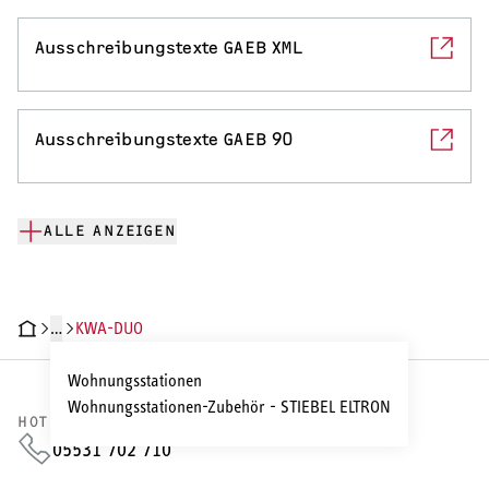
Ausschreibungstexte GAEB XML
SERVICE
Serviceleistungen
Ausschreibungstexte GAEB 90
ALLE ANZEIGEN
…
KWA-DUO
CHNISCHE DATEN
DOKUMENTE
Wohnungsstationen
Wohnungsstationen-Zubehör - STIEBEL ELTRON
HOTLINE VERTRIEB
05531 702 710