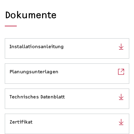
Warmwasserspeicher
Dokumente
Warmwasser-Wärmepumpe
Wohnungsstationen
Installationsanleitung
Kochendwassergeräte
Händetrockner
Planungsunterlagen
Technisches Datenblatt
LÜFTEN
Lüftungsanlagen
Zertifikat