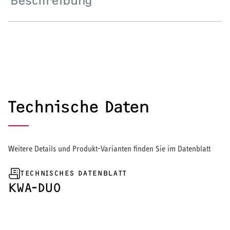
Beschreibung
HEIZEN UND KÜHLEN
Wärmepumpe
Puffer- und Trinkwarmwasserspeicher
Regelung / Energiemanagement
Technische Daten
Elektroheizung
Nachtspeicherheizung
Weitere Details und Produkt-Varianten finden Sie im Datenblatt
TECHNISCHES DATENBLATT
KWA-DUO
WARMWASSER
Durchlauferhitzer