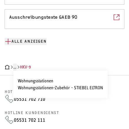
Ausschreibungstexte GAEB 90
ALLE ANZEIGEN
…
HKV-9
CHNISCHE DATEN
DOKUMENTE
Wohnungsstationen
Wohnungsstationen-Zubehör - STIEBEL ELTRON
HOTLINE VERTRIEB
05531 702 710
HOTLINE KUNDENDIENST
05531 702 111