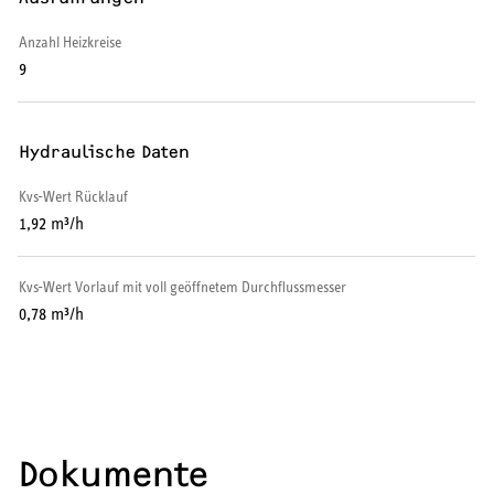
Warmwasser-Wärmepumpe
Anzahl Heizkreise
9
Wohnungsstationen
Kochendwassergeräte
Hydraulische Daten
Händetrockner
Kvs-Wert Rücklauf
1,92 m³/h
Kvs-Wert Vorlauf mit voll geöffnetem Durchflussmesser
LÜFTEN
0,78 m³/h
Lüftungsanlagen
Dokumente
SERVICE