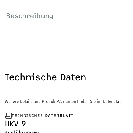
Wärmepumpe
Beschreibung
Puffer- und Trinkwarmwasserspeicher
Regelung / Energiemanagement
Elektroheizung
Nachtspeicherheizung
Technische Daten
WARMWASSER
Weitere Details und Produkt-Varianten finden Sie im Datenblatt
Durchlauferhitzer
TECHNISCHES DATENBLATT
HKV-9
Warmwasserspeicher
Ausführungen