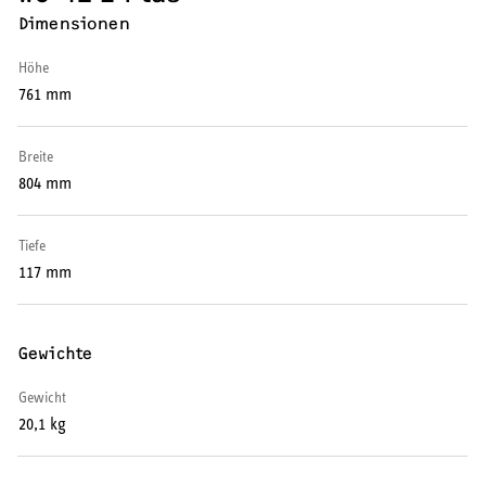
Dimensionen
Wärmepumpe
Höhe
Puffer- und Trinkwarmwasserspeicher
761 mm
Regelung / Energiemanagement
Breite
Elektroheizung
804 mm
Nachtspeicherheizung
Tiefe
117 mm
Gewichte
WARMWASSER
Gewicht
Durchlauferhitzer
20,1 kg
Warmwasserspeicher