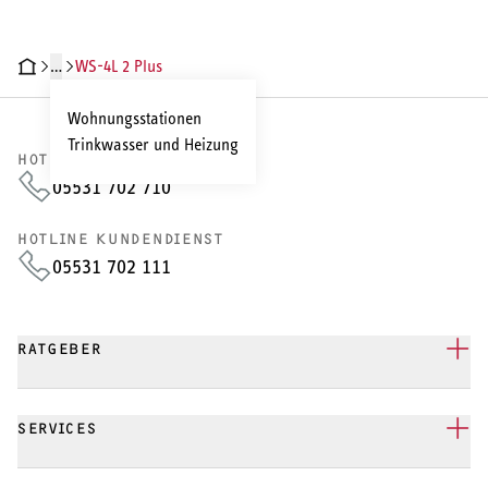
…
WS-4L 2 Plus
CHNISCHE DATEN
DOKUMENTE
ZUBEHÖR
SERVICELEISTUNGEN
Wohnungsstationen
Trinkwasser und Heizung
HOTLINE VERTRIEB
05531 702 710
HOTLINE KUNDENDIENST
05531 702 111
RATGEBER
SERVICES