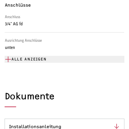
Anschlüsse
Warmwasser-Wärmepumpe
Anschluss
Wohnungsstationen
3/4" AG fd
Kochendwassergeräte
Ausrichtung Anschlüsse
Händetrockner
unten
ALLE ANZEIGEN
LÜFTEN
Lüftungsanlagen
Dokumente
SERVICE
Installationsanleitung