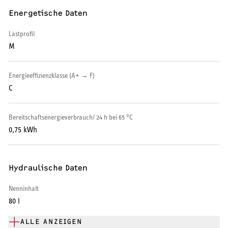
Energetische Daten
Serviceleistungen
Lastprofil
M
Energieeffizienzklasse (A+ → F)
C
Bereitschaftsenergieverbrauch/ 24 h bei 65 °C
0,75 kWh
Hydraulische Daten
Nenninhalt
80 l
ALLE ANZEIGEN