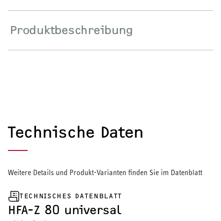
Wärmepumpe
Produktbeschreibung
Puffer- und Trinkwarmwasserspeicher
Regelung / Energiemanagement
Elektroheizung
Nachtspeicherheizung
Technische Daten
WARMWASSER
Weitere Details und Produkt-Varianten finden Sie im Datenblatt
Durchlauferhitzer
TECHNISCHES DATENBLATT
Warmwasserspeicher
HFA-Z 80 universal