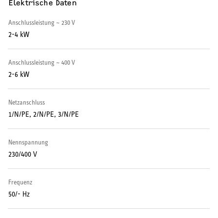
Elektrische Daten
Warmwasser-Wärmepumpe
Anschlussleistung ~ 230 V
Wohnungsstationen
2-4 kW
Kochendwassergeräte
Anschlussleistung ~ 400 V
2-6 kW
Händetrockner
Netzanschluss
1/N/PE, 2/N/PE, 3/N/PE
LÜFTEN
Nennspannung
Lüftungsanlagen
230/400 V
Frequenz
50/- Hz
SERVICE