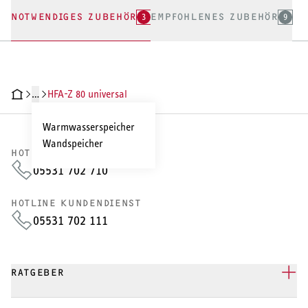
NOTWENDIGES ZUBEHÖR
3
EMPFOHLENES ZUBEHÖR
9
…
HFA-Z 80 universal
HNISCHE DATEN
DOKUMENTE
ZUBEHÖR
Warmwasserspeicher
Wandspeicher
HOTLINE VERTRIEB
05531 702 710
HOTLINE KUNDENDIENST
05531 702 111
RATGEBER