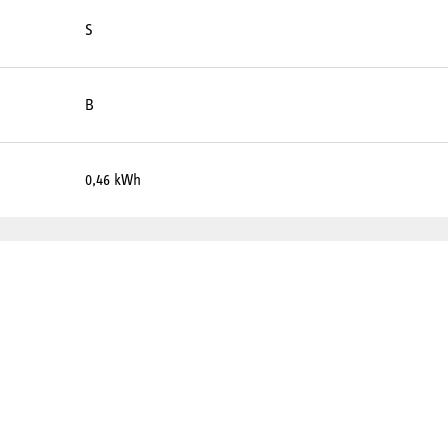
S
B
0,46 kWh