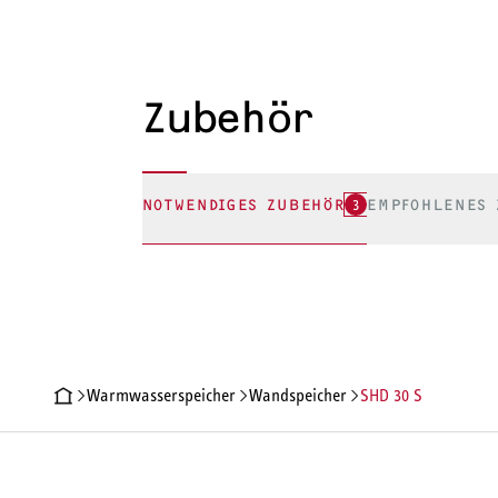
Zubehör
NOTWENDIGES ZUBEHÖR
3
EMPFOHLENES 
Warmwasserspeicher
Wandspeicher
SHD 30 S
PRODUKTDETAILS
TECHNISCHE DATEN
DOKUMENTE
ZU