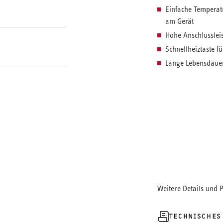
Einfache Temperat
am Gerät
Hohe Anschlusslei
Schnellheiztaste f
Lange Lebensdauer
Gönnen Sie sich l
Einen Vorrat an Wa
wir Ihnen mit dies
Vorteile eines Dur
haben. So trifft ei
mit dem heißen Wa
kein Problem: Einf
der Warmwasservorr
Weitere Details und 
Flexibilität in Ihre
TECHNISCHES