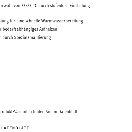
urwahl von 35-85 °C durch stufenlose Einstellung
stung für eine schnelle Warmwasserbereitung
ür bedarfsabhängiges Aufheizen
 durch Spezialemaillierung
iterweise Geborgenheit
rmwasser, der nahezu unerschöpflich ist, bieten
em Gerät. Möglich ist das, weil wir darin die
chlauferhitzers und eines Speichers kombiniert
ne hohe Leistung auf clevere Speichertechnik. Soll es
sser mal besonders schnell gehen? Überhaupt
ach die Schnelllheiztaste drücken und schon wird
at in kürzester Zeit aufgeheizt. Für die volle
Produkt-Varianten finden Sie im Datenblatt
m Alltag.
 DATENBLATT