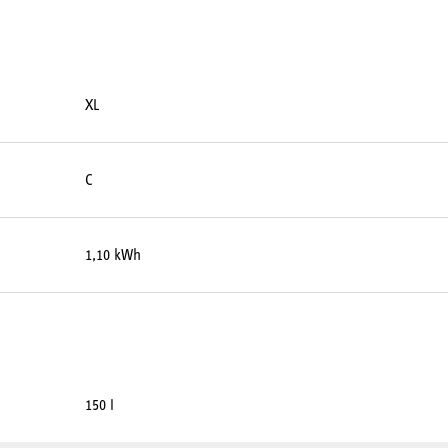
XL
C
1,10 kWh
150 l