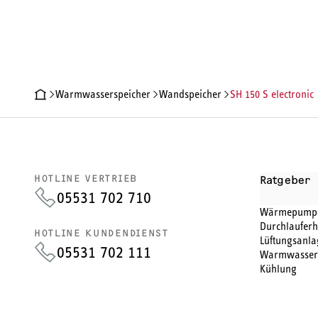
Warmwasserspeicher
Wandspeicher
SH 150 S electronic
PRODUKTDETAILS
TECHNISCHE DATEN
DOKUMENTE
ZU
HOTLINE VERTRIEB
Ratgeber
05531 702 710
Wärmepump
Durchlauferh
HOTLINE KUNDENDIENST
Lüftungsanla
05531 702 111
Warmwasser
Kühlung