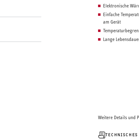
Elektronische Wär
Einfache Temperat
am Gerät
Temperaturbegren
Lange Lebensdauer
Steuern Sie War
Ihr Warmwasserwun
überzeugt mit se
im Betrieb besond
Temperatureinstel
übersichtliches St
können Sie die ak
optimalen überbl
Weitere Details und 
TECHNISCHES