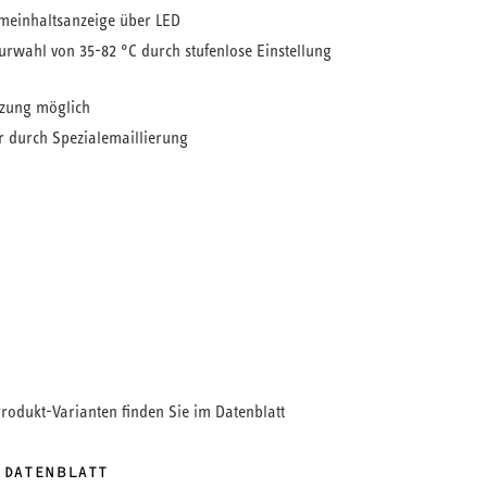
meinhaltsanzeige über LED
urwahl von 35-82 °C durch stufenlose Einstellung
zung möglich
 durch Spezialemaillierung
mwasser bequem und gradgenau
sch ist diesem Wand speicher Befehl. Er
iner hochwertigen Wärmedämmung-dadurch geht
ers wenig Energie verloren. Damit Ihnen die
lung mühelos von der Hand geht, haben wir ein
euerungselement integriert. Über eine LED-Anzeige
tuell gespeicherte Wärmemenge ablesen. Für den
ick und mehr ausgeruhte Momente.
Produkt-Varianten finden Sie im Datenblatt
 DATENBLATT