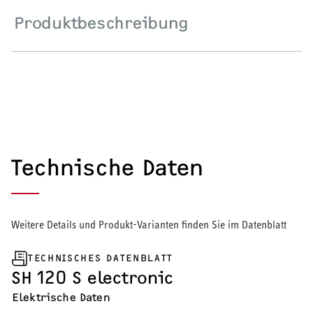
Produktbeschreibung
Wärmepumpe
Puffer- und Trinkwarmwasserspeicher
Regelung / Energiemanagement
Elektroheizung
Nachtspeicherheizung
Technische Daten
Weitere Details und Produkt-Varianten finden Sie im Datenblatt
WARMWASSER
TECHNISCHES DATENBLATT
Durchlauferhitzer
SH 120 S electronic
Warmwasserspeicher
Elektrische Daten