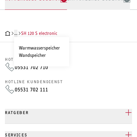
…
SH 120 S electronic
HNISCHE DATEN
DOKUMENTE
ZUBEHÖR
Warmwasserspeicher
Wandspeicher
HOTLINE VERTRIEB
05531 702 710
HOTLINE KUNDENDIENST
05531 702 111
RATGEBER
SERVICES