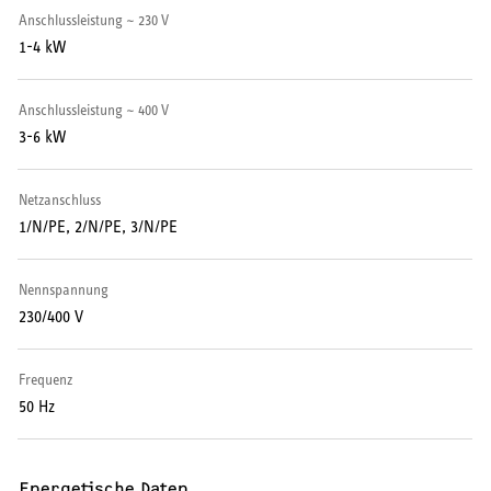
Warmwasser-Wärmepumpe
Anschlussleistung ~ 230 V
1-4 kW
Wohnungsstationen
Anschlussleistung ~ 400 V
Kochendwassergeräte
3-6 kW
Händetrockner
Netzanschluss
1/N/PE, 2/N/PE, 3/N/PE
Nennspannung
LÜFTEN
230/400 V
Lüftungsanlagen
Frequenz
50 Hz
SERVICE
Energetische Daten