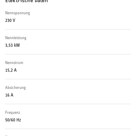
Elektrische Daten
Warmwasserspeicher
Nennspannung
230 V
Warmwasser-Wärmepumpe
Wohnungsstationen
Nennleistung
3,53 kW
Kochendwassergeräte
Nennstrom
Händetrockner
15,2 A
Absicherung
16 A
LÜFTEN
Frequenz
Lüftungsanlagen
50/60 Hz