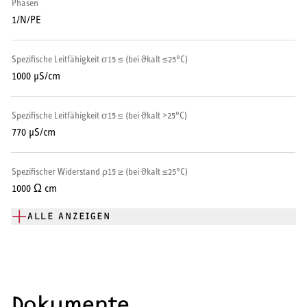
Phasen
1/N/PE
SERVICE
Serviceleistungen
Spezifische Leitfähigkeit σ15 ≤ (bei ϑkalt ≤25°C)
1000 μS/cm
Spezifische Leitfähigkeit σ15 ≤ (bei ϑkalt >25°C)
770 μS/cm
Spezifischer Widerstand ρ15 ≥ (bei ϑkalt ≤25°C)
1000 Ω cm
ALLE ANZEIGEN
Dokumente