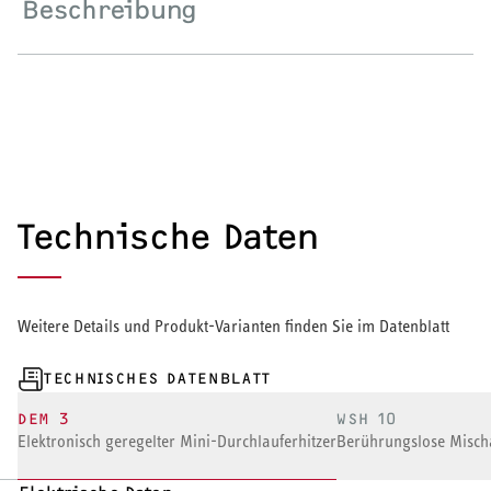
Beschreibung
HEIZEN UND KÜHLEN
Wärmepumpe
Puffer- und Trinkwarmwasserspeicher
Regelung / Energiemanagement
Technische Daten
Elektroheizung
Nachtspeicherheizung
Weitere Details und Produkt-Varianten finden Sie im Datenblatt
TECHNISCHES DATENBLATT
DEM 3
WSH 10
WARMWASSER
Elektronisch geregelter Mini-Durchlauferhitzer
Berührungslose Mischa
Durchlauferhitzer