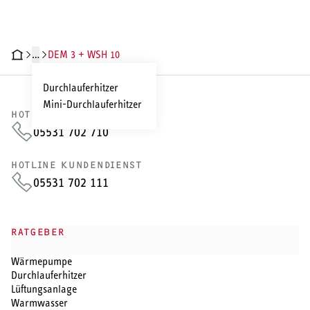
…
DEM 3 + WSH 10
CHNISCHE DATEN
DOKUMENTE
INSTALLATIONSVIDEOS
Durchlauferhitzer
Mini-Durchlauferhitzer
HOTLINE VERTRIEB
05531 702 710
HOTLINE KUNDENDIENST
05531 702 111
RATGEBER
Wärmepumpe
Durchlauferhitzer
Lüftungsanlage
Warmwasser