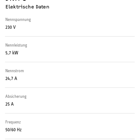
Elektrische Daten
Wärmepumpe
Nennspannung
Puffer- und Trinkwarmwasserspeicher
230 V
Regelung / Energiemanagement
Nennleistung
Elektroheizung
5,7 kW
Nachtspeicherheizung
Nennstrom
24,7 A
Absicherung
WARMWASSER
25 A
Durchlauferhitzer
Frequenz
50/60 Hz
Warmwasserspeicher