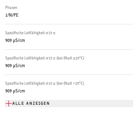
Warmwasser-Wärmepumpe
Phasen
1/N/PE
Wohnungsstationen
Spezifische Leitfähigkeit σ15 ≤
Kochendwassergeräte
909 μS/cm
Händetrockner
Spezifische Leitfähigkeit σ15 ≤ (bei ϑkalt ≤25°C)
909 μS/cm
Spezifische Leitfähigkeit σ15 ≤ (bei ϑkalt >25°C)
LÜFTEN
909 μS/cm
Lüftungsanlagen
ALLE ANZEIGEN
SERVICE