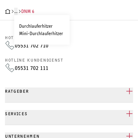
…
DNM 6
CHNISCHE DATEN
DOKUMENTE
ZUBEHÖR
Durchlauferhitzer
Mini-Durchlauferhitzer
HOTLINE VERTRIEB
05531 702 710
HOTLINE KUNDENDIENST
05531 702 111
RATGEBER
SERVICES
UNTERNEHMEN