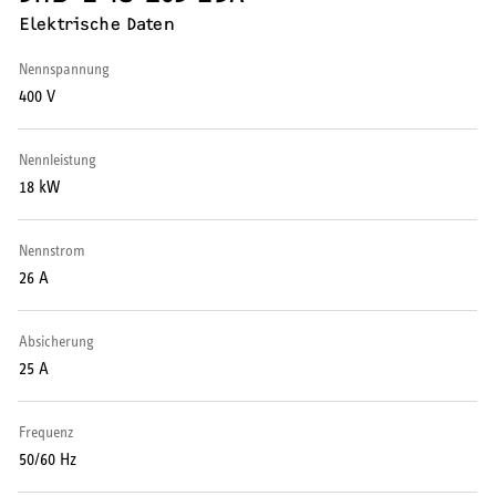
Elektrische Daten
HEIZEN UND KÜHLEN
Nennspannung
400 V
Wärmepumpe
Puffer- und Trinkwarmwasserspeicher
Nennleistung
18 kW
Regelung / Energiemanagement
Elektroheizung
Nennstrom
26 A
Nachtspeicherheizung
Absicherung
25 A
WARMWASSER
Frequenz
50/60 Hz
Durchlauferhitzer