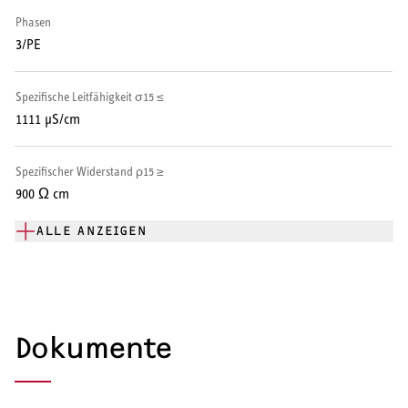
Phasen
Warmwasserspeicher
3/PE
Warmwasser-Wärmepumpe
Spezifische Leitfähigkeit σ15 ≤
Wohnungsstationen
1111 μS/cm
Kochendwassergeräte
Spezifischer Widerstand ρ15 ≥
900 Ω cm
Händetrockner
ALLE ANZEIGEN
LÜFTEN
Dokumente
Lüftungsanlagen