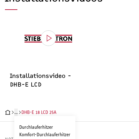
Installationsvideo -
DHB-E LCD
…
DHB-E 18 LCD 25A
HNISCHE DATEN
DOKUMENTE
ZUBEHÖR
INSTALLATIONSVIDEO
Durchlauferhitzer
Komfort-Durchlauferhitzer