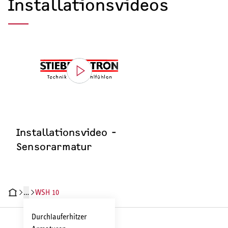
Installationsvideos
Installationsvideo -
Sensorarmatur
…
WSH 10
ODUKTDETAILS
TECHNISCHE DATEN
DOKUMENTE
INSTALLATI
Durchlauferhitzer