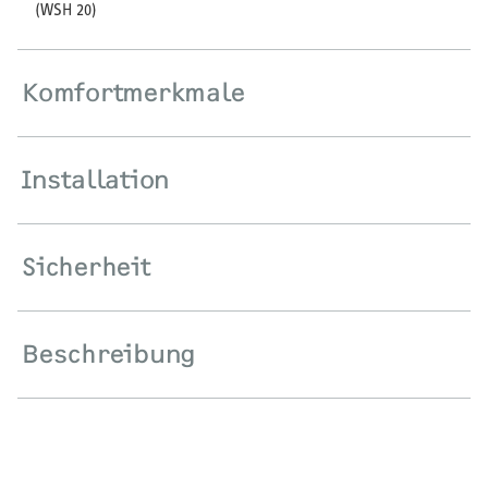
(WSH 20)
HEIZEN UND KÜHLEN
Komfortmerkmale
Wärmepumpe
Puffer- und Trinkwarmwasserspeicher
Installation
Regelung / Energiemanagement
Elektroheizung
Sicherheit
Nachtspeicherheizung
Beschreibung
WARMWASSER
Durchlauferhitzer