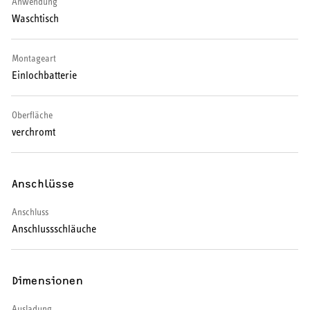
Anwendung
Waschtisch
SERVICE
Montageart
Serviceleistungen
Einlochbatterie
Oberfläche
verchromt
Anschlüsse
Anschluss
Anschlussschläuche
Dimensionen
Ausladung