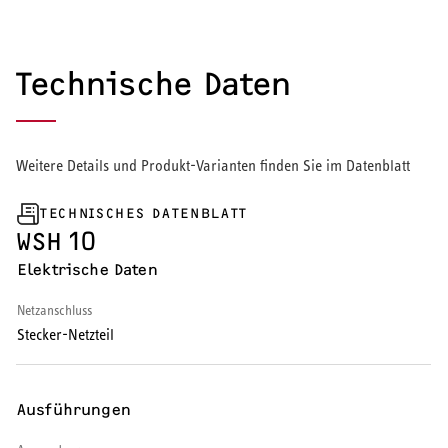
Warmwasserspeicher
Technische Daten
Warmwasser-Wärmepumpe
Wohnungsstationen
Weitere Details und Produkt-Varianten finden Sie im Datenblatt
Kochendwassergeräte
Händetrockner
TECHNISCHES DATENBLATT
WSH 10
Elektrische Daten
Netzanschluss
LÜFTEN
Stecker-Netzteil
Lüftungsanlagen
Ausführungen