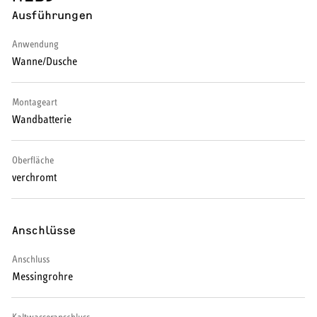
Ausführungen
HEIZEN UND KÜHLEN
Anwendung
Wanne/Dusche
Wärmepumpe
Puffer- und Trinkwarmwasserspeicher
Montageart
Wandbatterie
Regelung / Energiemanagement
Elektroheizung
Oberfläche
verchromt
Nachtspeicherheizung
Anschlüsse
Anschluss
WARMWASSER
Messingrohre
Durchlauferhitzer