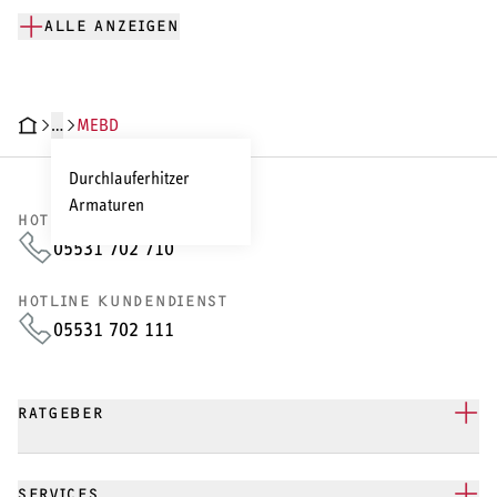
ALLE ANZEIGEN
…
MEBD
CHNISCHE DATEN
DOKUMENTE
Durchlauferhitzer
Armaturen
HOTLINE VERTRIEB
05531 702 710
HOTLINE KUNDENDIENST
05531 702 111
RATGEBER
SERVICES