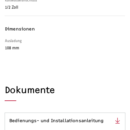
Kaltwasseranschluss
1/2 Zoll
Warmwasserspeicher
Warmwasser-Wärmepumpe
Dimensionen
Wohnungsstationen
Ausladung
108 mm
Kochendwassergeräte
Händetrockner
Dokumente
LÜFTEN
Lüftungsanlagen
Bedienungs- und Installationsanleitung