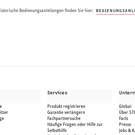
storische Bedienungsanleitungen finden Sie hier:
BEDIENUNGSANL
Services
Unter
e
Produkt registrieren
Global
itzer
Garantie verlängern
Über ST
ge
Fachpartnersuche
Facts
Häufige Fragen oder Hilfe zur
Presse
Selbsthilfe
Jobs & K