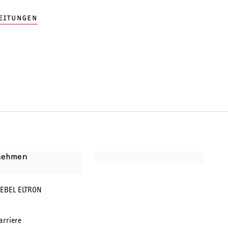
EITUNGEN
nehmen
IEBEL ELTRON
arriere