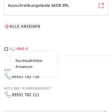
Ausschreibungstexte GAEB XML
ALLE ANZEIGEN
…
MAE-K
CHNISCHE DATEN
DOKUMENTE
Durchlauferhitzer
Armaturen
HOTLINE VERTRIEB
05531 702 710
HOTLINE KUNDENDIENST
05531 702 111