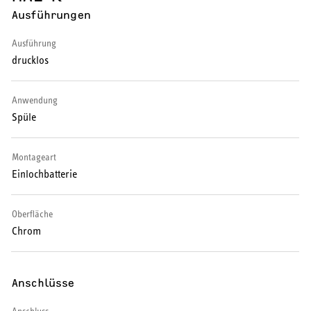
Ausführungen
Wärmepumpe
Ausführung
Puffer- und Trinkwarmwasserspeicher
drucklos
Regelung / Energiemanagement
Anwendung
Elektroheizung
Spüle
Nachtspeicherheizung
Montageart
Einlochbatterie
Oberfläche
WARMWASSER
Chrom
Durchlauferhitzer
Anschlüsse
Warmwasserspeicher