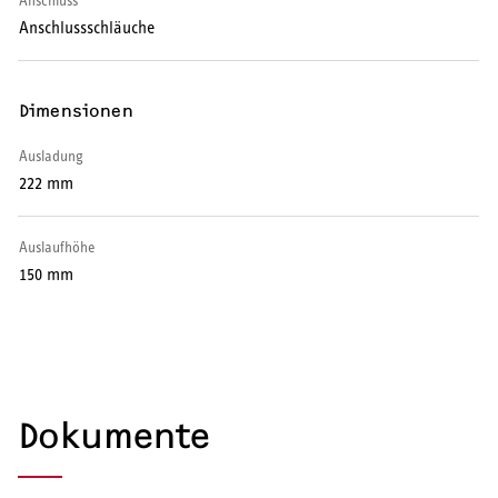
Anschluss
Warmwasser-Wärmepumpe
Anschlussschläuche
Wohnungsstationen
Dimensionen
Kochendwassergeräte
Ausladung
Händetrockner
222 mm
Auslaufhöhe
150 mm
LÜFTEN
Lüftungsanlagen
Dokumente
SERVICE