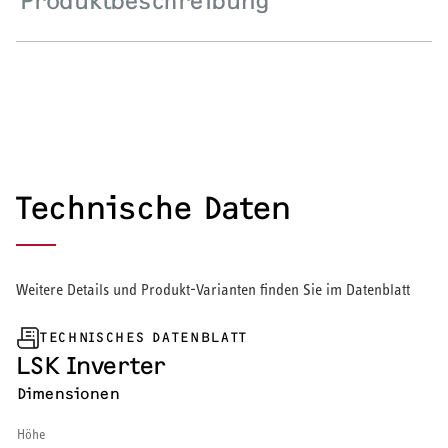
Produktbeschreibung
Wärmepumpe
Puffer- und Trinkwarmwasserspeicher
Regelung / Energiemanagement
Elektroheizung
Technische Daten
Nachtspeicherheizung
Weitere Details und Produkt-Varianten finden Sie im Datenblatt
WARMWASSER
TECHNISCHES DATENBLATT
LSK Inverter
Durchlauferhitzer
Dimensionen
Warmwasserspeicher
Höhe