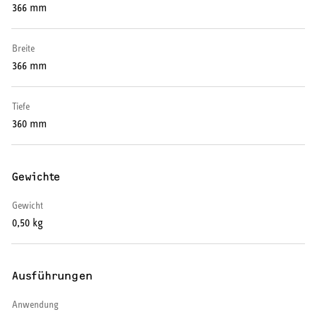
366 mm
Warmwasser-Wärmepumpe
Wohnungsstationen
Breite
366 mm
Kochendwassergeräte
Tiefe
Händetrockner
360 mm
Gewichte
LÜFTEN
Gewicht
0,50 kg
Lüftungsanlagen
Ausführungen
Anwendung
SERVICE