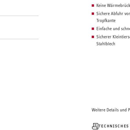
Keine Wärmebrück
Sichere Abfuhr von
Tropfkante
Einfache und schn
Sicherer Kleintiers
Stahlblech
Das Set eignet sic
Wanddurchführung.
Kellerwänden und 
entwickelt und wir
Die strömungsgün
besteht aus EPS, d
Das Kleintierschutz
Anfallende Feuchti
Weitere Details und 
und über das Klein
Der Anschluss der 
TECHNISCHES
Schnellanschluss.