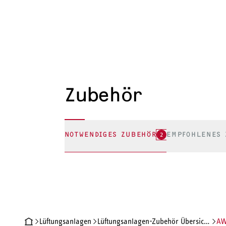
Zubehör
NOTWENDIGES ZUBEHÖR
2
EMPFOHLENES 
Lüftungsanlagen
Lüftungsanlagen-Zubehör Übersicht - STIEBEL ELTRON
AW
PRODUKTDETAILS
TECHNISCHE DATEN
DOKUMENTE
ZU