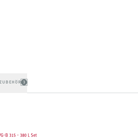
ZUBEHÖR
3
G-B 315 - 380 L Set
BEHÖR