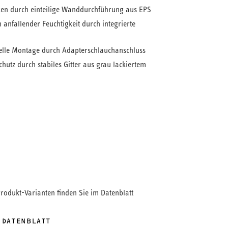
en durch einteilige Wanddurchführung aus EPS
 anfallender Feuchtigkeit durch integrierte
elle Montage durch Adapterschlauchanschluss
chutz durch stabiles Gitter aus grau lackiertem
h für die schnelle Montage der robusten, einteiligen
 Es wurde speziell für den Einbau in
die Produktion von Keller-Wandelementen
d mit einem Lichtschacht kombiniert.
stige, wärmebrückenfreie Wanddurchführung
as mit hoher Dichte geformt wurde.
gitter aus stabilem Stahlblech ist vormontiert.
gkeit wird sicher nach vorn über die Tropfkante
Produkt-Varianten finden Sie im Datenblatt
tierschutzgitter abgeführt.
Luftschläuche erfolgt über einen ovalen
 DATENBLATT