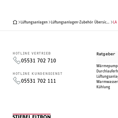
Lüftungsanlagen
Lüftungsanlagen-Zubehör Übersicht - STIEBEL ELTRON
LA
PRODUKTDETAILS
TECHNISCHE DATEN
DOKUMENTE
HOTLINE VERTRIEB
Ratgeber
05531 702 710
Wärmepump
Durchlauferh
HOTLINE KUNDENDIENST
Lüftungsanla
05531 702 111
Warmwasser
Kühlung