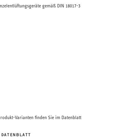
Einzelentlüftungsgeräte gemäß DIN 18017-3
r das Abluftgerät LA 100 A.
Produkt-Varianten finden Sie im Datenblatt
 DATENBLATT